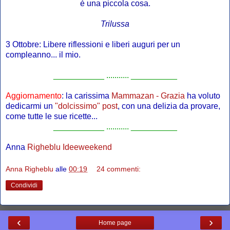
è una piccola cosa.
Trilussa
3 Ottobre: Libere riflessioni e liberi auguri per un
compleanno... il mio.
___________ ........... __________
Aggiornamento
: la carissima
Mammazan - Grazia
ha voluto
dedicarmi un
"dolcissimo" post
, con una delizia da provare,
come tutte le sue ricette...
___________ ........... __________
Anna
Righeblu
Ideeweekend
Anna Righeblu
alle
00:19
24 commenti:
Condividi
‹
›
Home page