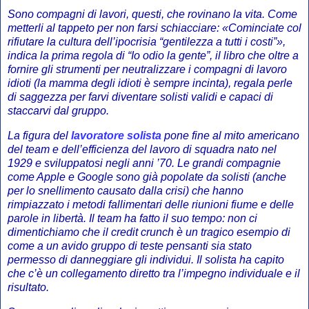
Sono compagni di lavori, questi, che rovinano la vita. Come
metterli al tappeto per non farsi schiacciare: «Cominciate col
rifiutare la cultura dell’ipocrisia “gentilezza a tutti i costi”»,
indica la prima regola di “Io odio la gente”, il libro che oltre a
fornire gli strumenti per neutralizzare i compagni di lavoro
idioti (la mamma degli idioti è sempre incinta), regala perle
di saggezza per farvi diventare solisti validi e capaci di
staccarvi dal gruppo.
La figura del
lavoratore solista
pone fine al mito americano
del team e dell’efficienza del lavoro di squadra nato nel
1929 e sviluppatosi negli anni ’70. Le grandi compagnie
come Apple e Google sono già popolate da solisti (anche
per lo snellimento causato dalla crisi) che hanno
rimpiazzato i metodi fallimentari delle riunioni fiume e delle
parole in libertà. Il team ha fatto il suo tempo: non ci
dimentichiamo che il credit crunch è un tragico esempio di
come a un avido gruppo di teste pensanti sia stato
permesso di danneggiare gli individui. Il solista ha capito
che c’è un collegamento diretto tra l’impegno individuale e il
risultato.