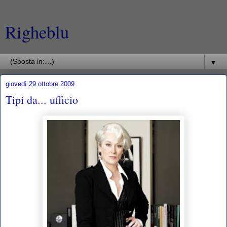
Righeblu
▼
giovedì 29 ottobre 2009
Tipi da... ufficio