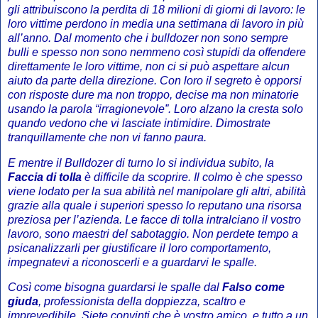
gli attribuiscono la perdita di 18 milioni di giorni di lavoro: le
loro vittime perdono in media una settimana di lavoro in più
all’anno. Dal momento che i bulldozer non sono sempre
bulli e spesso non sono nemmeno così stupidi da offendere
direttamente le loro vittime, non ci si può aspettare alcun
aiuto da parte della direzione. Con loro il segreto è opporsi
con risposte dure ma non troppo, decise ma non minatorie
usando la parola “irragionevole”. Loro alzano la cresta solo
quando vedono che vi lasciate intimidire. Dimostrate
tranquillamente che non vi fanno paura.
E mentre il Bulldozer di turno lo si individua subito, la
Faccia di tolla
è difficile da scoprire. Il colmo è che spesso
viene lodato per la sua abilità nel manipolare gli altri, abilità
grazie alla quale i superiori spesso lo reputano una risorsa
preziosa per l’azienda. Le facce di tolla intralciano il vostro
lavoro, sono maestri del sabotaggio. Non perdete tempo a
psicanalizzarli per giustificare il loro comportamento,
impegnatevi a riconoscerli e a guardarvi le spalle.
Così come bisogna guardarsi le spalle dal
Falso come
giuda
, professionista della doppiezza, scaltro e
imprevedibile. Siete convinti che è vostro amico, e tutto a un