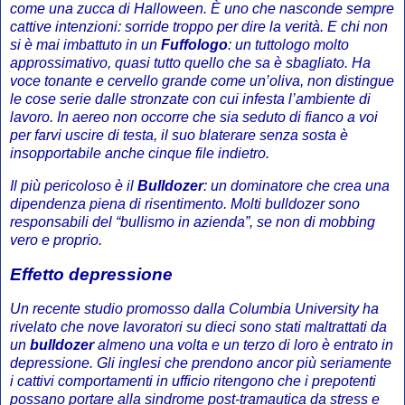
come una zucca di Halloween. È uno che nasconde sempre
cattive intenzioni: sorride troppo per dire la verità. E chi non
si è mai imbattuto in un
Fuffologo
: un tuttologo molto
approssimativo, quasi tutto quello che sa è sbagliato. Ha
voce tonante e cervello grande come un’oliva, non distingue
le cose serie dalle stronzate con cui infesta l’ambiente di
lavoro. In aereo non occorre che sia seduto di fianco a voi
per farvi uscire di testa, il suo blaterare senza sosta è
insopportabile anche cinque file indietro.
Il più pericoloso è il
Bulldozer
: un dominatore che crea una
dipendenza piena di risentimento. Molti bulldozer sono
responsabili del “bullismo in azienda”, se non di mobbing
vero e proprio.
Effetto depressione
Un recente studio promosso dalla Columbia University ha
rivelato che nove lavoratori su dieci sono stati maltrattati da
un
bulldozer
almeno una volta e un terzo di loro è entrato in
depressione. Gli inglesi che prendono ancor più seriamente
i cattivi comportamenti in ufficio ritengono che i prepotenti
possano portare alla sindrome post-tramautica da stress e