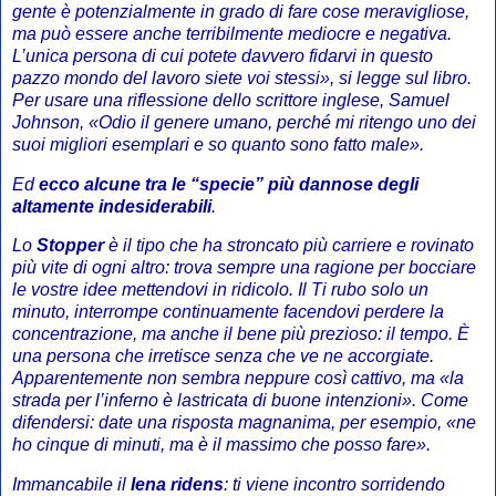
gente è potenzialmente in grado di fare cose meravigliose,
ma può essere anche terribilmente mediocre e negativa.
L’unica persona di cui potete davvero fidarvi in questo
pazzo mondo del lavoro siete voi stessi», si legge sul libro.
Per usare una riflessione dello scrittore inglese, Samuel
Johnson, «Odio il genere umano, perché mi ritengo uno dei
suoi migliori esemplari e so quanto sono fatto male».
Ed
ecco alcune tra le “specie” più dannose degli
altamente indesiderabili
.
Lo
Stopper
è il tipo che ha stroncato più carriere e rovinato
più vite di ogni altro: trova sempre una ragione per bocciare
le vostre idee mettendovi in ridicolo. Il Ti rubo solo un
minuto, interrompe continuamente facendovi perdere la
concentrazione, ma anche il bene più prezioso: il tempo. È
una persona che irretisce senza che ve ne accorgiate.
Apparentemente non sembra neppure così cattivo, ma «la
strada per l’inferno è lastricata di buone intenzioni». Come
difendersi: date una risposta magnanima, per esempio, «ne
ho cinque di minuti, ma è il massimo che posso fare».
Immancabile il
Iena ridens
: ti viene incontro sorridendo