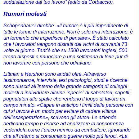
soddisfazione dal tuo lavoro” (edito da Corbaccio).
Rumori molesti
Schopenhauer direbbe: «Il rumore è il più impertinente di
tutte le forme di interruzione. Non è solo una interruzione, è
un tormento che impedisce di pensare». È stato calcolato
che i lavoratori vengono distratti dai vicini di scrivania 73
volte al giorno. Tant’è che su 1500 lavoratori inglesi, 500
erano disposti a rinunciare a una settimana di ferie pur di
non lavorare con persone che odiavano.
Littman e Hershon sono andati oltre. Attraverso
testimonianze, interviste, test psicologici, studi e ricerche
sono riusciti all’interno della grande categoria di colleghi
molesti a individuare alcune “specie” di sabotatori, capetti,
pugnalatori alle spalle che rendono il luogo di lavoro un
campo minato. «Capire in anticipo i limiti delle persone con
cui si lavora è un modo per evitare di cadere vittima
dell’esasperazione», scrivono gli autori. Le aziende
dedicano tempo e risorse ad analizzare la concorrenza
vedendola come l’unico nemico da combattere, ignorando
che all’interno si consumano guerre molto più feroci. «La