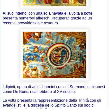
Al suo interno, con una sola navata e la volta a botte,
presenta numerosi affreschi, recuperati grazie ad un
recente, provvidenziale restauro.
I dipinti, opera di artisti bormini come il Sermondi e milanesi
come De Buris, risalirebbero al XV secolo.
La volta presenta la rappresentazione della Trinità con gli
evangelisti, e la discesa dello Spirito Santo sui dodici