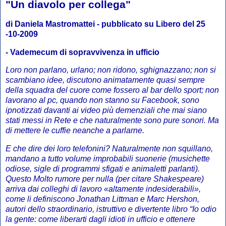
"Un diavolo per collega"
di Daniela Mastromattei - pubblicato su Libero del 25
-10-2009
- Vademecum di sopravvivenza in ufficio
Loro non parlano, urlano; non ridono, sghignazzano; non si
scambiano idee, discutono animatamente quasi sempre
della squadra del cuore come fossero al bar dello sport; non
lavorano al pc, quando non stanno su Facebook, sono
ipnotizzati davanti ai video più demenziali che mai siano
stati messi in Rete e che naturalmente sono pure sonori. Ma
di mettere le cuffie neanche a parlarne.
E che dire dei loro telefonini? Naturalmente non squillano,
mandano a tutto volume improbabili suonerie (musichette
odiose, sigle di programmi sfigati e animaletti parlanti).
Questo Molto rumore per nulla (per citare Shakespeare)
arriva dai colleghi di lavoro «altamente indesiderabili»,
come li definiscono Jonathan Littman e Marc Hershon,
autori dello straordinario, istruttivo e divertente libro “Io odio
la gente: come liberarti dagli idioti in ufficio e ottenere