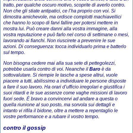
tratto, per qualche oscuro motivo, scoprite di averlo contro.
Non che gli stiate antipatici, ce l’ha proprio con voi. Si
dimostra amichevole, ma ordisce complotti machiavellici
che hanno lo scopo di farvi fallire per potersi mettere in
mostra lui. Può creare danni alla vostra immagine, alla
vostra reputazione e può farlo nel corso di settimane o mesi,
lavorando ai fianchi. Non riuscirete a prevenire le sue
azioni. Di conseguenza: tocca individuarlo prima e batterlo
sul tempo.
Non bisogna cedere mai alla sua sete di pettegolezzi,
potrebbe usarla contro di voi. Neanche il
Baro
è da
sottovalutare. Si riempie le tasche a spese altrui, vuole
piacere a tutti, abilissimo a individuare le persone disposte
a fare il suo lavoro. Ha orari d’ufficio irregolari e giustifica i
suoi ritardi e le sue assenze come vaghe missioni di lavoro
fuori sede. È bravo a convincervi ad andare a questa o
quella riunione al suo posto, ma sorvola sui dettagli e
intanto vi rifila il bidone, oltre a mettere a repentaglio le
vostre performance e a rubare il vostro tempo.
contro il gossip